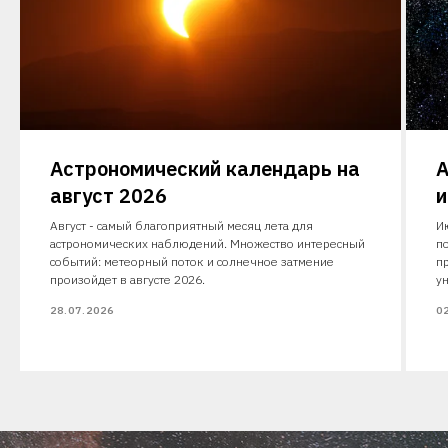
Астрономический календарь на
А
август 2026
и
Август - самый благоприятный месяц лета для
И
астрономических наблюдений. Множество интересный
п
событий: метеорный поток и солнечное затмение
п
произойдет в августе 2026.
у
28.07.2026
0