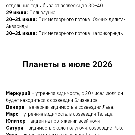
отдельные годы бывают всплески до 30–40
29 июля:
Полнолуние
30–31 июля:
Пик метеорного потока Южных дельта-
Аквариды
30–31 июля:
Пик метеорного потока Каприкорниды
Планеты в июле 2026
Меркурий
– утренняя видимость, с 20 чисел июля он
будет находиться в созвездии Близнецов.
Венера
– вечерняя видимость в созвездии Льва.
Марс
– утренняя видимость, в созвездии Тельца.
Юпитер
– виден на протяжении всей ночи.
Сатурн
– видимость около полуночи, созвездие Рыб.
Уран
– виден по утрам в созвездии Тельца.