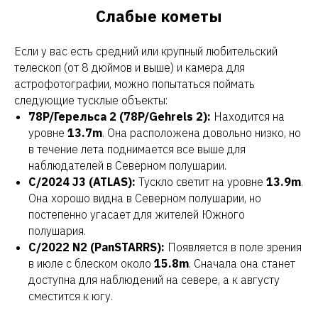
Слабые кометы
Если у вас есть средний или крупный любительский
телескоп (от 8 дюймов и выше) и камера для
астрофотографии, можно попытаться поймать
следующие тусклые объекты:
78P/Герельса 2 (78P/Gehrels 2):
Находится на
уровне
13.7m
. Она расположена довольно низко, но
в течение лета поднимается все выше для
наблюдателей в Северном полушарии.
C/2024 J3 (ATLAS):
Тускло светит на уровне
13.9m
.
Она хорошо видна в Северном полушарии, но
постепенно угасает для жителей Южного
полушария.
C/2022 N2 (PanSTARRS):
Появляется в поле зрения
в июле с блеском около
15.8m
. Сначала она станет
доступна для наблюдений на севере, а к августу
сместится к югу.